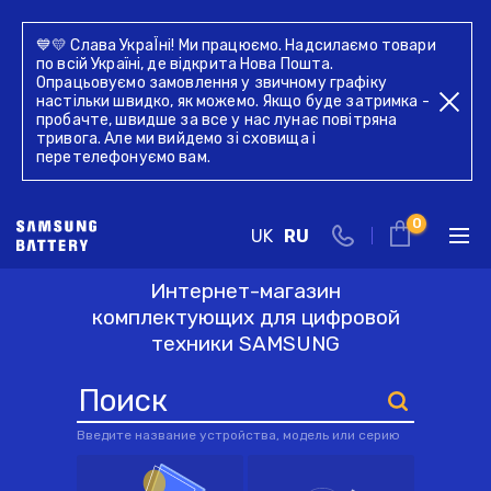
💙💛 Слава УкраЇні! Ми працюємо. Надсилаємо товари
по всій Україні, де відкрита Нова Пошта.
Опрацьовуємо замовлення у звичному графіку
настільки швидко, як можемо. Якщо буде затримка -
пробачте, швидше за все у нас лунає повітряна
тривога. Але ми вийдемо зі сховища і
перетелефонуємо вам.
Для ноутбуків
Для смартфонів
0
UK
RU
Для планшетів
Універсальні комплектуючі
Интернет-магазин
Киев
комплектующих
для цифровой
Запчасти
Комплектующие
Комплектующие
техники SAMSUNG
г. Киев, ул. Голосеевская 17,
комплектующие
оф. 104
+38 044 339 57 83
Введите название устройства, модель или серию
Обратный звонок