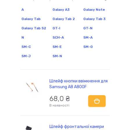
A
Galaxy A3
Galaxy Note
Galaxy Tab
Galaxy Tab 2
Galaxy Tab 3
комплектуючі
Galaxy Tab S2
GT-I
GT-N
N
SCH-A
SM-A
SM-C
SM-E
SM-G
SM-J
SM-N
Шлейф кнопки ввімкнення для
Samsung A8 A800F
68,0 ₴
В наявності
Шлейф фронтальної камери