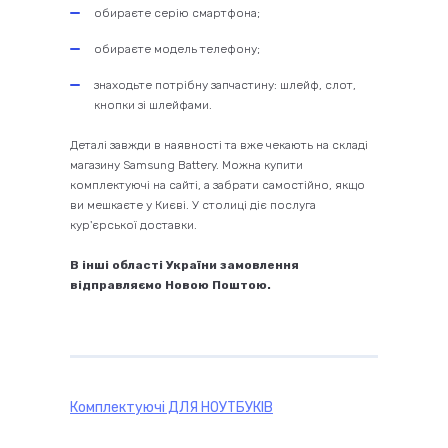
обираєте серію смартфона;
обираєте модель телефону;
знаходьте потрібну запчастину: шлейф, слот,
кнопки зі шлейфами.
Деталі завжди в наявності та вже чекають на складі
магазину Samsung Battery. Можна купити
комплектуючі на сайті, а забрати самостійно, якщо
ви мешкаєте у Києві. У столиці діє послуга
кур'єрської доставки.
В інші області України замовлення
відправляємо Новою Поштою.
Комплектуючі
ДЛЯ НОУТБУКІВ