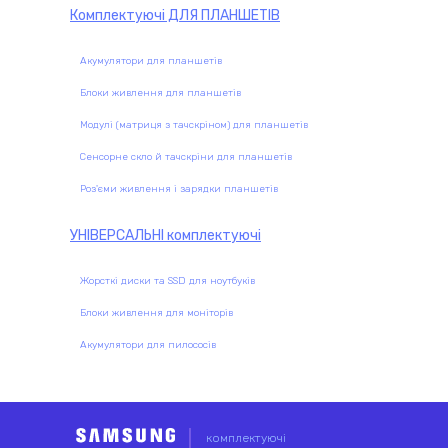
Комплектуючі
ДЛЯ ПЛАНШЕТІВ
Акумулятори для планшетів
Блоки живлення для планшетів
Модулі (матриця з тачскріном) для планшетів
Сенсорне скло й тачскріни для планшетів
Роз'єми живлення і зарядки планшетів
УНІВЕРСАЛЬНІ
комплектуючі
Жорсткі диски та SSD для ноутбуків
Блоки живлення для моніторів
Акумулятори для пилососів
комплектуючі