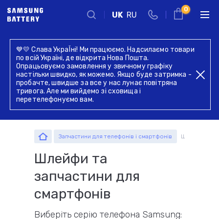
0
UK
RU
Київ
💙💛 Слава УкраЇні! Ми працюємо. Надсилаємо товари
Запчастини
по всій Україні, де відкрита Нова Пошта.
Комплектуючі
Комплектуючі
г. Київ, вул. Голосіївська 17,
Опрацьовуємо замовлення у звичному графіку
комплектуючі
Введіть назву пристрою, модель або серію
оф. 104
настільки швидко, як можемо. Якщо буде затримка -
пробачте, швидше за все у нас лунає повітряна
+38 044 339 57 83
тривога. Але ми вийдемо зі сховища і
перетелефонуємо вам.
Зворотний дзвінок
Пн-Пт:
Пн-Пт:
Запчастини для телефонів і смартфонів
Шлейфи та за
09.00 - 19.00
09.00 - 19.00
оформлення
самовивіз
Шлейфи та
замовлень по
товару з офісу
Запчастини
телефону
запчастини для
смартфонів
Виберіть серію телефона Samsung: