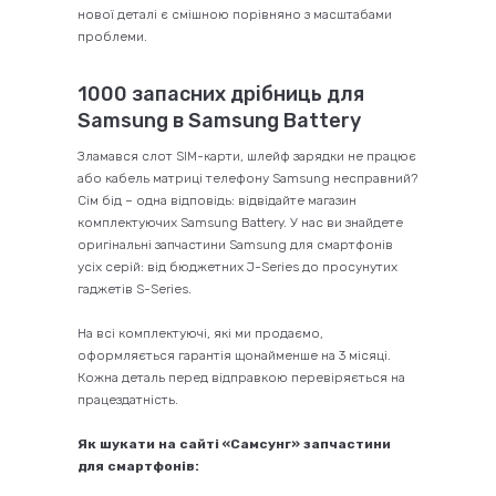
нової деталі є смішною порівняно з масштабами
проблеми.
1000 запасних дрібниць для
Samsung в Samsung Battery
Зламався слот SIM-карти, шлейф зарядки не працює
або кабель матриці телефону Samsung несправний?
Сім бід – одна відповідь: відвідайте магазин
комплектуючих Samsung Battery. У нас ви знайдете
оригінальні запчастини Samsung для смартфонів
усіх серій: від бюджетних J-Series до просунутих
гаджетів S-Series.
На всі комплектуючі, які ми продаємо,
оформляється гарантія щонайменше на 3 місяці.
Кожна деталь перед відправкою перевіряється на
працездатність.
Як шукати на сайті «Самсунг» запчастини
для смартфонів: