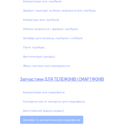
Акумулятори для ноутбуків
Зарядні пристрої та блоки живлення для ноутбука
Клавіатури для ноутбуків
Роз'єми живлення і зарядки ноутбуків
Шлейфи для матриць ноутбуків і нетбуків
Петлі ноутбука
Вентилятори (кулери)
Збірні системи для охолодження
Запчастини
ДЛЯ ТЕЛЕФОНІВ І СМАРТФОНІВ
Акумулятори для смартфонів
Сенсорне скло й тачскріни для смартфонів
Дисплейний модуль (екран)
Шлейфи та запчастини для смартфонів