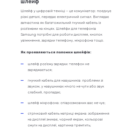
шлейф
Шлейф у цифровій техніці – це комунікатор: поєднує
різні деталі, передає електричний сигнал. Виглядає
запчастина як багатожильний гнучкий кабель із
роз'ємами на кінцях. Шлейфи для телефонів
Samsung потрібні для роботи дисплея, кнопок
увімкнення, зарядки телефону, мікрофона тощо.
Як проявляються поломки шлейфів:
шлейф роз'єму зарядки: телефон не
заряджається;
гнучкий кабель для навушників: проблеми зі
звуком, у навушниках нічого не чути або звук
слабкий, пропадає;
шлейф мікрофона: співрозмовник вас не чує;
стрічковий кабель матриці екрана: зображення
на дисплеї зникає, чорний екран, кольорові
смуги на дисплеї, картинка тремтить;