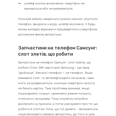
шлейф кнопки включення: смартфон не
вмикається або не вимикається.
Плоский кабель ламається з різних причин: упустили
телефон, занурили у воду, шлейф зносився. У будь-
якому випадку відновити працездатність смартфона
допоможе заміна запчастини.
Запчастини на телефон Самсунг:
слот злетів, що робити
Запчастини на телефон Самсунг: слот злетів, що
робити Слот SIM-карти для Samsung - ще одна
"дрібниця", без якої телефон — не телефон. Якщо
зламався слот, то зателефонувати не можна, і вам
ніхто не додзвониться, оскільки смартфон просто
не бачить картку. Така проблема виникає, якщо
пошкоджено «сімку», увімкнено режим польоту,
«глючить» прошивка. Тому спочатку потрібно
виключити ці причини, а потім уже думати про те, що
робити зі слотом. Хоча, що тут думати – залишається
лише змінювати зламану запчастину, до того ж ціна