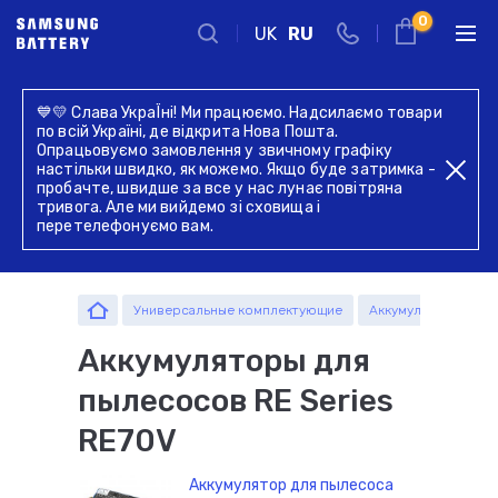
0
UK
RU
Киев
💙💛 Слава УкраЇні! Ми працюємо. Надсилаємо товари
Запчасти
по всій Україні, де відкрита Нова Пошта.
Комплектующие
Комплектующие
г. Киев, ул. Голосеевская 17,
Опрацьовуємо замовлення у звичному графіку
комплектующие
Введите название устройства, модель или серию
оф. 104
настільки швидко, як можемо. Якщо буде затримка -
пробачте, швидше за все у нас лунає повітряна
+38 044 339 57 83
тривога. Але ми вийдемо зі сховища і
перетелефонуємо вам.
Обратный звонок
Пн-Пт:
Пн-Пт:
Универсальные комплектующие
Аккумуляторы для 
09.00 - 19.00
09.00 - 19.00
оформление
самовывоз
Аккумуляторы для
заказов по
товара из
Запчасти
телефону
офиса
пылесосов RE Series
RE70V
Аккумулятор для пылесоса