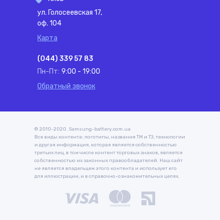
ул. Голосеевская 17,
оф. 104
Карта
(044) 339 57 83
Пн-Пт:
9:00 - 19:00
Обратный звонок
© 2010-2020. Samsung-battery.com.ua
Все виды контента: логотипы, названия ТМ и ТЗ, технологии
и другая информация, которая является собственностью
третьих лиц, в том числе контент торговых знаков, является
собственностью их законных правообладателей. Наш сайт
не является владельцем этого контента и использует его
для иллюстрации, и в справочно-ознакомительных целях.