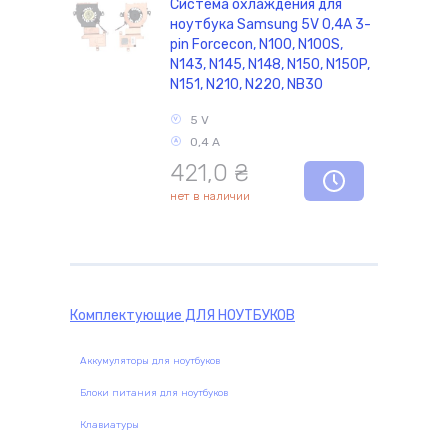
Система охлаждения для
ноутбука Samsung 5V 0,4А 3-
pin Forcecon, N100, N100S,
N143, N145, N148, N150, N150P,
N151, N210, N220, NB30
5 V
0,4 А
421,0
₴
нет в наличии
Комплектующие
ДЛЯ НОУТБУКОВ
Аккумуляторы для ноутбуков
Блоки питания для ноутбуков
Клавиатуры