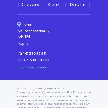
О магазине
Статьи
Контакты
Киев
ул. Голосеевская 17,
оф. 104
Карта
(044) 339 57 83
Пн-Пт:
9:00 - 19:00
Обратный звонок
© 2010-2020. Samsung-battery.com.ua
Все виды контента: логотипы, названия ТМ и ТЗ, технологии
и другая информация, которая является собственностью
третьих лиц, в том числе контент торговых знаков, является
собственностью их законных правообладателей. Наш сайт
не является владельцем этого контента и использует его