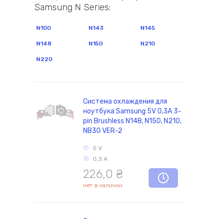
Samsung N Series:
N100
N143
N145
комплектующие
N148
N150
N210
N220
Система охлаждения для
ноутбука Samsung 5V 0,3А 3-
pin Brushless N148, N150, N210,
NB30 VER-2
5 V
0,3 А
226,0
₴
нет в наличии