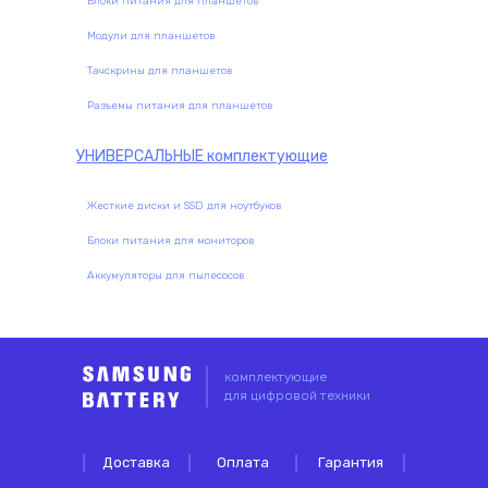
Блоки питания для планшетов
Модули для планшетов
Тачскрины для планшетов
Разъемы питания для планшетов
УНИВЕРСАЛЬНЫЕ
комплектующие
Жесткие диски и SSD для ноутбуков
Блоки питания для мониторов
Аккумуляторы для пылесосов
комплектующие
для цифровой техники
Доставка
Оплата
Гарантия