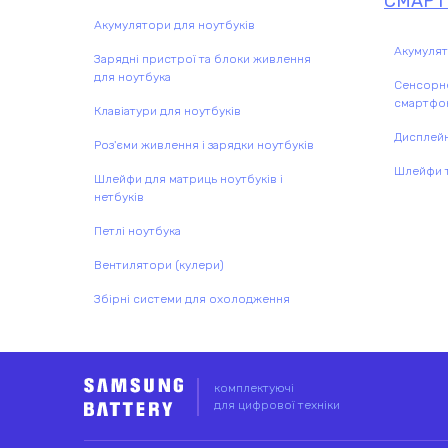
СМАРТ
Акумулятори для ноутбуків
Акумулят
Зарядні пристрої та блоки живлення
для ноутбука
Сенсорне
смартфо
Клавіатури для ноутбуків
Дисплейн
Роз'єми живлення і зарядки ноутбуків
Шлейфи т
Шлейфи для матриць ноутбуків і
нетбуків
Петлі ноутбука
Вентилятори (кулери)
Збірні системи для охолодження
комплектуючі
для цифрової техніки