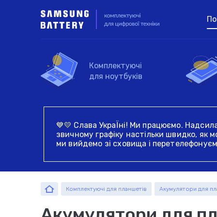
По
Виберіть пристрій
Комплектуючі
Для ноутбуків
Для см
для ноутбуків
Акумулятори для
Акумулятори для
Акумулятори для
Жорсткі диски та
💙💛 Слава УкраЇні! Ми працюємо. Надсил
ноутбуків
смартфонів
планшетів
SSD для ноутбуків
звичному графіку настільки швидко, як м
ми вийдемо зі сховища і перетелефонуєм
Введіть назв
За
Ко
Ко
Шлейфи для
ко
Роз'єми живлення і
матриць ноутбуків і
зарядки планшетів
Комплектуючі для планшетів
Акумулятори для пл
нетбуків
Акумулятори для пл