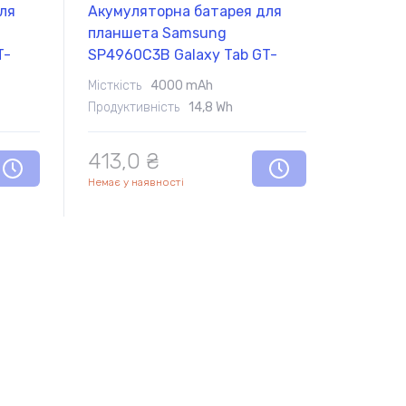
ля
Акумуляторна батарея для
планшета Samsung
T-
SP4960C3B Galaxy Tab GT-
Ah
P6200 3.7V White 4000mAh
Місткість
4000 mAh
Orig
Продуктивність
14,8 Wh
413,0 ₴
Немає у наявності