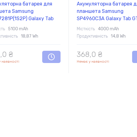
уляторна батарея для
Акумуляторна батарея д
шета Samsung
планшета Samsung
281P(1S2P) Galaxy Tab
SP4960C3A Galaxy Tab G
T-P6800 3.7V White
P1000 3.7V White 4000m
сть
5100 mAh
Місткість
4000 mAh
mAh Orig
Orig
ктивність
18,87 Wh
Продуктивність
14,8 Wh
,0 ₴
368,0 ₴
у наявності
Немає у наявності