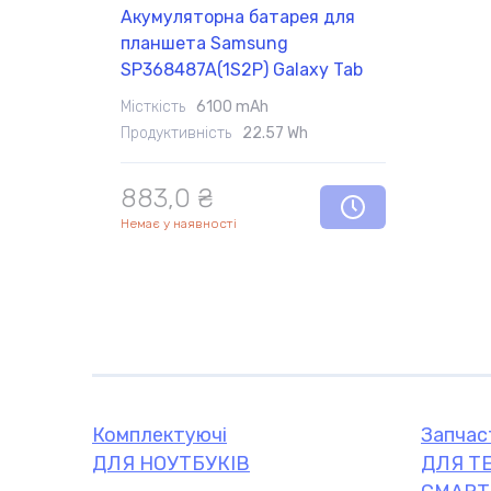
Акумуляторна батарея для
планшета Samsung
SP368487A(1S2P) Galaxy Tab
8.9 3.7V White 6100mAh Orig
Місткість
6100 mAh
Продуктивність
22.57 Wh
883,0 ₴
Немає у наявності
Комплектуючі
Запчастини
Комплектуючі
Запчас
ДЛЯ НОУТБУКІВ
ДЛЯ ТЕ