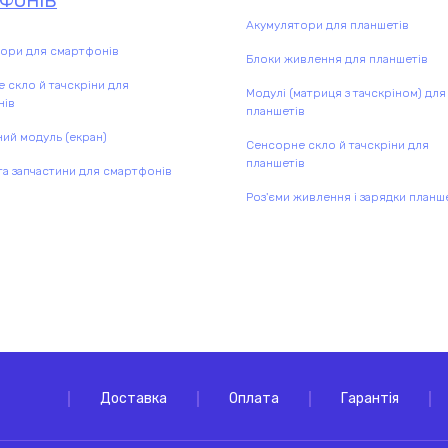
ФОНІВ
Акумулятори для планшетів
ори для смартфонів
Блоки живлення для планшетів
 скло й тачскріни для
Модулі (матриця з тачскріном) для
нів
планшетів
ий модуль (екран)
Сенсорне скло й тачскріни для
планшетів
а запчастини для смартфонів
Роз'єми живлення і зарядки планш
Доставка
Оплата
Гарантія