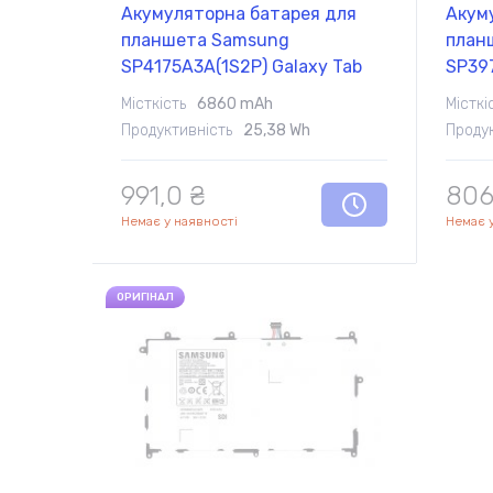
Акумуляторна батарея для
Акум
планшета Samsung
план
SP4175A3A(1S2P) Galaxy Tab
SP397
10.1 GT-P7100 3.7V White
7.7 G
Місткість
6860 mAh
Місткі
6860mAh Orig
5100
Продуктивність
25,38 Wh
Проду
991,0 ₴
806
Немає у наявності
Немає 
ОРИГІНАЛ