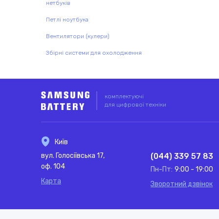
нетбуків
Петлі ноутбука
Вентилятори (кулери)
Збірні системи для охолодження
комплектуючі
для цифрової техніки
Київ
вул. Голосіївська 17,
(044) 339 57 83
оф. 104
Пн-Пт:
9:00 - 19:00
Карта
Зворотний дзвінок