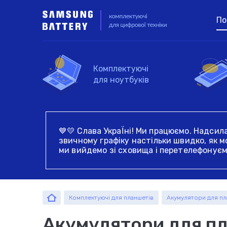
По
Виберіть пристрій
Комплектуючі
Для ноутбуків
Для см
для ноутбуків
Акумулятори для
Акумулятори для
Акумулятори для
Жорсткі диски та
💙💛 Слава УкраЇні! Ми працюємо. Надсил
ноутбуків
смартфонів
планшетів
SSD для ноутбуків
звичному графіку настільки швидко, як м
ми вийдемо зі сховища і перетелефонуєм
Введіть назв
За
Ко
Ко
Шлейфи для
ко
Роз'єми живлення і
матриць ноутбуків і
зарядки планшетів
Комплектуючі для планшетів
Акумулятори для пл
нетбуків
Акумулятори для пл