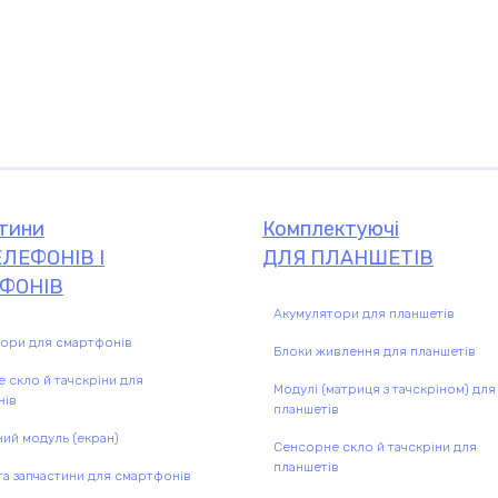
тини
Комплектуючі
ЛЕФОНІВ І
ДЛЯ ПЛАНШЕТІВ
ФОНІВ
Акумулятори для планшетів
ори для смартфонів
Блоки живлення для планшетів
 скло й тачскріни для
Комплектуючі
Модулі (матриця з тачскріном) для
нів
планшетів
комплектую
ий модуль (екран)
Сенсорне скло й тачскріни для
планшетів
а запчастини для смартфонів