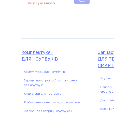
Немає у наявності
Комплектуючі
Запчас
ДЛЯ НОУТБУКІВ
ДЛЯ ТЕ
СМАРТ
Акумулятори для ноутбуків
Акумулят
Зарядні пристрої та блоки живлення
для ноутбука
Сенсорне
Комплектуючі
Запчастини
смартфо
Клавіатури для ноутбуків
Дисплейн
Роз'єми живлення і зарядки ноутбуків
Шлейфи т
Шлейфи для матриць ноутбуків і