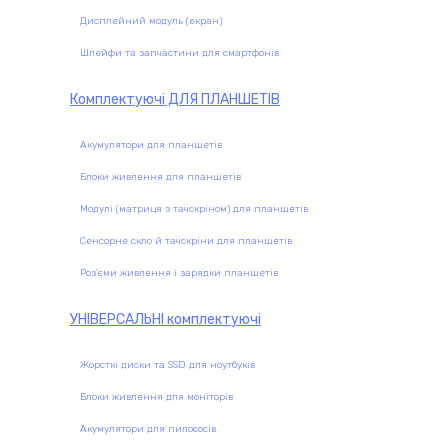
Дисплейний модуль (екран)
Шлейфи та запчастини для смартфонів
Комплектуючі
ДЛЯ ПЛАНШЕТІВ
Акумулятори для планшетів
Блоки живлення для планшетів
Модулі (матриця з тачскріном) для планшетів
Сенсорне скло й тачскріни для планшетів
Роз'єми живлення і зарядки планшетів
УНІВЕРСАЛЬНІ
комплектуючі
Жорсткі диски та SSD для ноутбуків
Блоки живлення для моніторів
Акумулятори для пилососів