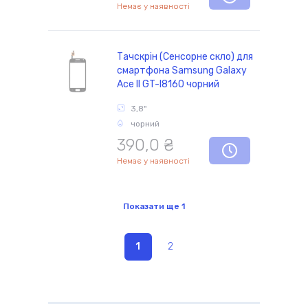
Немає у наявності
Тачскрін (Сенсорне скло) для
смартфона Samsung Galaxy
Ace II GT-I8160 чорний
3,8"
чорний
390,0 ₴
Немає у наявності
Показати ще
1
1
2