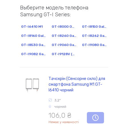
Выберите модель телефона
Samsung GT-I Series:
комплектуючі
GT-I6410 M1
GT-I8000 Omnia 2
GT-I8150 Galaxy W
GT-I8160 Galaxy Ace II
GT-I8260 Galaxy Core Duos
GT-I8262 Galaxy Core Duos
GT-I8530 Galaxy Beam
GT-I9060 Galaxy Grand
GT-I9080 Galaxy Grand
GT-I9082 Galaxy Grand
GT-I9128V (Baffin)
Тачскрін (Сенсорне скло) для
смартфона Samsung M1 GT-
I6410 чорний
3,2"
чорний
106,0 ₴
Немає у наявності