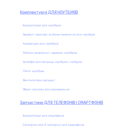
Комплектуючі
ДЛЯ НОУТБУКІВ
Акумулятори для ноутбуків
Зарядні пристрої та блоки живлення для ноутбука
Клавіатури для ноутбуків
Роз'єми живлення і зарядки ноутбуків
Шлейфи для матриць ноутбуків і нетбуків
Петлі ноутбука
Вентилятори (кулери)
Збірні системи для охолодження
Запчастини
ДЛЯ ТЕЛЕФОНІВ І СМАРТФОНІВ
Акумулятори для смартфонів
Сенсорне скло й тачскріни для смартфонів