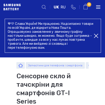
0
UK
RU
Київ
💙💛 Слава УкраЇні! Ми працюємо. Надсилаємо товари
Запчастини
по всій Україні, де відкрита Нова Пошта.
Комплектуючі
Комплектуючі
г. Київ, вул. Голосіївська 17,
Опрацьовуємо замовлення у звичному графіку
комплектуючі
Введіть назву пристрою, модель або серію
оф. 104
настільки швидко, як можемо. Якщо буде затримка -
пробачте, швидше за все у нас лунає повітряна
+38 044 339 57 83
тривога. Але ми вийдемо зі сховища і
перетелефонуємо вам.
Зворотний дзвінок
Пн-Пт:
Пн-Пт:
Запчастини для телефонів і смартфонів
Сенсорне ск
09.00 - 19.00
09.00 - 19.00
оформлення
самовивіз
Сенсорне скло й
замовлень по
товару з офісу
Запчастини
телефону
тачскріни для
смартфонів GT-I
Series