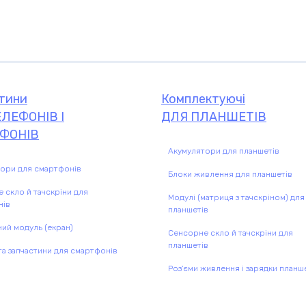
Комплектуючі
комплектую
тини
Комплектуючі
ЛЕФОНІВ І
ДЛЯ ПЛАНШЕТІВ
ФОНІВ
Акумулятори для планшетів
ори для смартфонів
Блоки живлення для планшетів
 скло й тачскріни для
Модулі (матриця з тачскріном) для
нів
планшетів
ий модуль (екран)
Сенсорне скло й тачскріни для
планшетів
а запчастини для смартфонів
Роз'єми живлення і зарядки планш