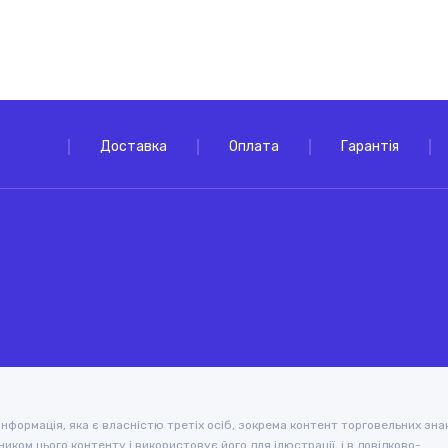
Доставка
Оплата
Гарантія
а інформація, яка є власністю третіх осіб, зокрема контент торговельних знак
иком цього контенту і використовує його для ілюстрації, і в довідково-