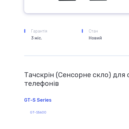
Гарантія
Стан
3 міс.
Новий
Тачскрін (Сенсорне скло) для
телефонів
GT-S Series
GT-S5600