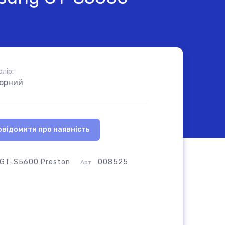
олір:
орний
овідомити про наявність
GT-S5600 Preston
008525
Арт: