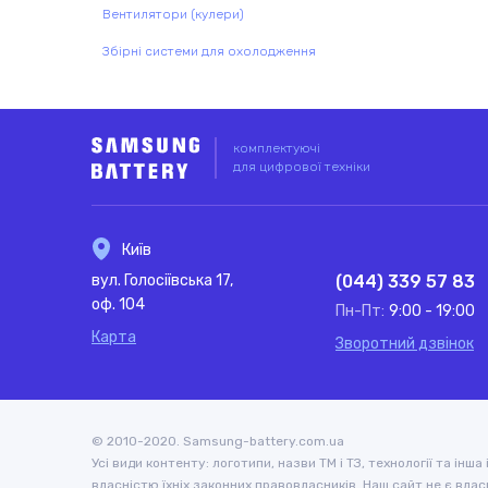
Вентилятори (кулери)
Збірні системи для охолодження
комплектуючі
для цифрової техніки
Київ
вул. Голосіївська 17,
(044) 339 57 83
оф. 104
Пн-Пт:
9:00 - 19:00
Карта
Зворотний дзвінок
© 2010-2020. Samsung-battery.com.ua
Усі види контенту: логотипи, назви ТМ і ТЗ, технології та інш
власністю їхніх законних правовласників. Наш сайт не є власн