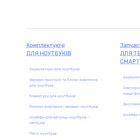
Комплектуючі
Запчастини
Комплектуючі
Запчас
ДЛЯ НОУТБУКІВ
ДЛЯ ТЕ
СМАРТ
Акумулятори для ноутбуків
Акумулят
Зарядні пристрої та блоки живлення
для ноутбука
Сенсорне
смартфо
Клавіатури для ноутбуків
Дисплейн
Роз'єми живлення і зарядки ноутбуків
Шлейфи т
Шлейфи для матриць ноутбуків і
нетбуків
Петлі ноутбука