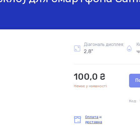
Діагональ дисплея:
К
2,8"
ч
100,0 ₴
П
Немає у наявності
Код:
Оплата
и
доставка